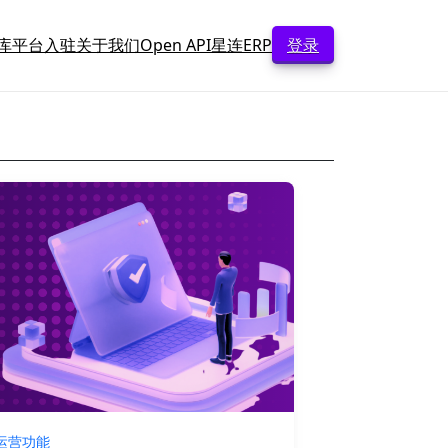
库
平台入驻
关于我们
Open API
星连ERP
登录
运营功能