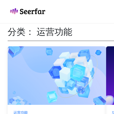
跳
至
内
容
分类：
运营功能
运营功能