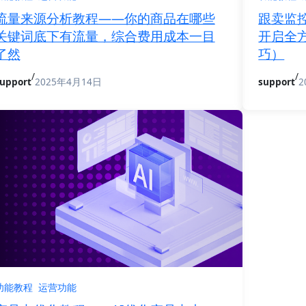
流量来源分析教程——你的商品在哪些
跟卖监
关键词底下有流量，综合费用成本一目
开启全
了然
巧）
/
/
upport
2025年4月14日
support
2
功能教程
运营功能