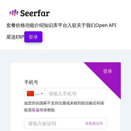
跳
至
内
容
套餐价格
功能介绍
知识库
平台入驻
关于我们
Open API
星连ERP
登录
登录
手机号
+86
如您所在国家不支持注册或未收到短信验证码请
联系
客服
寻求帮助
获取验证码