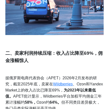
二、卖家利润持续压缩：收入占比降至69%，佣
金涨幅惊人
据俄罗斯电商代表协会（
APET
）2026年2月发布的研
究，截至2025年底，卖家在
Wildberries
、
Ozon
和Yandex
Market上的收入占比已降至69%，
为2023年以来最低
值。
APET统计显示，
Wildberries
平台加权平均佣金三年
累计涨幅约
58%，
Ozon约
64%。
但不同类目差异极大，
热门品类实际涨幅远高于均值。