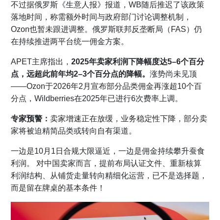
不过据俄罗斯《生意人报》报道，WB随后推迟了该政策
落地时间，称需额外时间与政府部门讨论调整机制，
Ozon也暂未跟进调整。俄罗斯联邦反垄断局（FAS）仍
在持续推进两平台统一佣金方案。
APET主席指出，
2025年卖家利润下降幅度达5–6个百分
点，远超此前年均2–3个百分点的降幅。
涨势尚未见顶
——Ozon于2026年2月宣布部分品类佣金再涨超10个百
分点，Wildberries在2025年已进行6次费率上调。
专家预警：
卖家增速正在放缓，业务稳定性下降，部分卖
家将被迫精简品类或转向自有渠道。
一边是10月1日合规大限逼近，一边是佣金持续攀升蚕食
利润。 对中国卖家而言，提前布局认证文件、重新核算
利润结构、从铺货走量转向精细化运营，已不是选择题，
而是留在牌桌的基本条件！