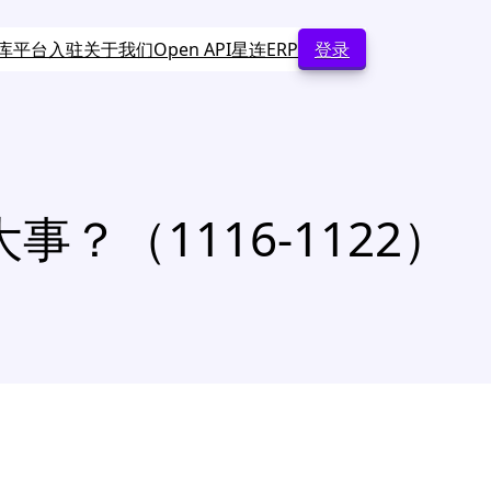
库
平台入驻
关于我们
Open API
星连ERP
登录
（1116-1122）