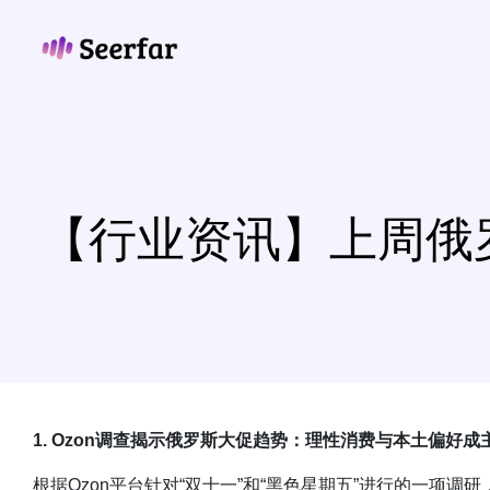
跳
至
内
容
【行业资讯】上周俄罗
1. Ozon调查揭示俄罗斯大促趋势：理性消费与本土偏好成
根据Ozon平台针对“双十一”和“黑色星期五”进行的一项调