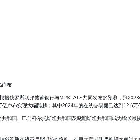
亿卢布
俄罗斯联邦储蓄银行与MPSTATS共同发布的预测，到2028
6万亿卢布实现大幅跨越；其中2024年的在线交易额已达到12.6
哈共和国、巴什科尔托斯坦共和国及鞑靼斯坦共和国成为增长最快的地区
et三大平台共同占据俄罗斯在线零售68.9%的份额。在电子产品销售额