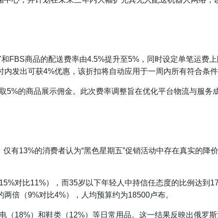
。原FBY和FBS商品的配送费率由4.5%提升至5%，同时设定单笔
小时内发出可获4%优惠，该折扣将自动应用于一周内所有符合条
取5%的商品展示佣金。此次费率调整旨在优化平台物流与服务
查结果，仅有13%的消费者认为“黑色星期五”促销活动中存在真实的
5%对比11%），而35岁以下年轻人中持信任态度的比例达到1
的两倍（9%对比4%），人均预算约为18500卢布。
电（18%）和鞋类（12%）等日常用品。这一结果反映出俄罗