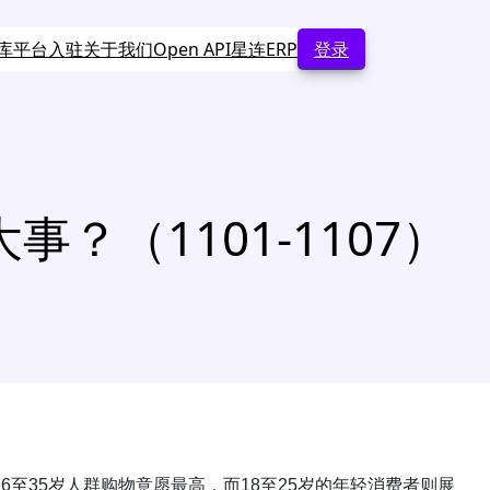
库
平台入驻
关于我们
Open API
星连ERP
登录
（1101-1107）
6至35岁人群购物意愿最高，而18至25岁的年轻消费者则展