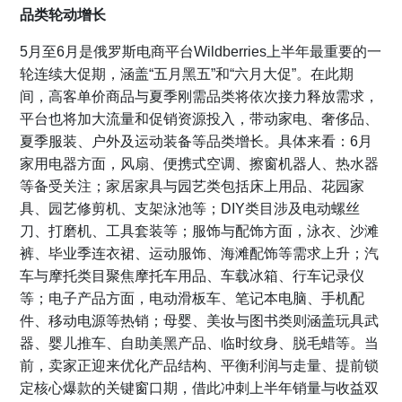
品类轮动增长
5月至6月是俄罗斯电商平台Wildberries上半年最重要的一
轮连续大促期，涵盖“五月黑五”和“六月大促”。在此期
间，高客单价商品与夏季刚需品类将依次接力释放需求，
平台也将加大流量和促销资源投入，带动家电、奢侈品、
夏季服装、户外及运动装备等品类增长。具体来看：6月
家用电器方面，风扇、便携式空调、擦窗机器人、热水器
等备受关注；家居家具与园艺类包括床上用品、花园家
具、园艺修剪机、支架泳池等；DIY类目涉及电动螺丝
刀、打磨机、工具套装等；服饰与配饰方面，泳衣、沙滩
裤、毕业季连衣裙、运动服饰、海滩配饰等需求上升；汽
车与摩托类目聚焦摩托车用品、车载冰箱、行车记录仪
等；电子产品方面，电动滑板车、笔记本电脑、手机配
件、移动电源等热销；母婴、美妆与图书类则涵盖玩具武
器、婴儿推车、自助美黑产品、临时纹身、脱毛蜡等。当
前，卖家正迎来优化产品结构、平衡利润与走量、提前锁
定核心爆款的关键窗口期，借此冲刺上半年销量与收益双