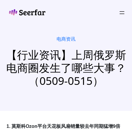
跳
至
内
容
电商资讯
【行业资讯】上周俄罗斯
电商圈发生了哪些大事？
（0509-0515）
1. 莫斯科Ozon平台天花板风扇销量较去年同期猛增9倍